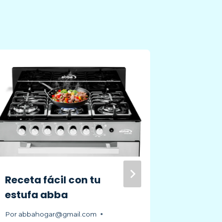
Receta fácil con tu
Cocina 
estufa abba
respon
medio
Por
abbahogar@gmail.com