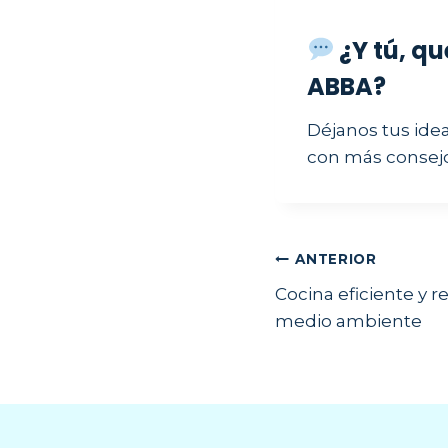
¿Y tú, qu
ABBA?
Déjanos tus ide
con más consejos
Navegac
ANTERIOR
Cocina eficiente y 
de
medio ambiente
entrada