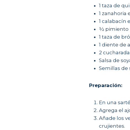
1 taza de qu
1 zanahoria 
1 calabacín 
½ pimiento r
1 taza de bró
1 diente de 
2 cucharadas
Salsa de soy
Semillas de
Preparación:
En una sarté
Agrega el aj
Añade los ve
crujientes.