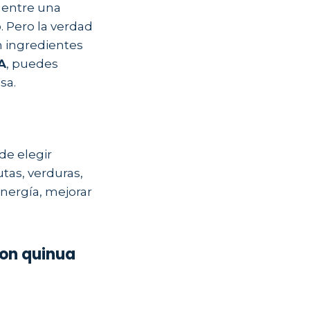
o entre una
. Pero la verdad
n ingredientes
A
, puedes
sa.
de elegir
utas, verduras,
nergía, mejorar
con quinua