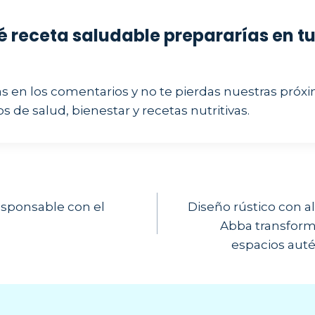
é receta saludable prepararías en t
as en los comentarios y no te pierdas nuestras próx
 de salud, bienestar y recetas nutritivas.
ión
responsable con el
Diseño rústico con
Abba transform
espacios auté
s