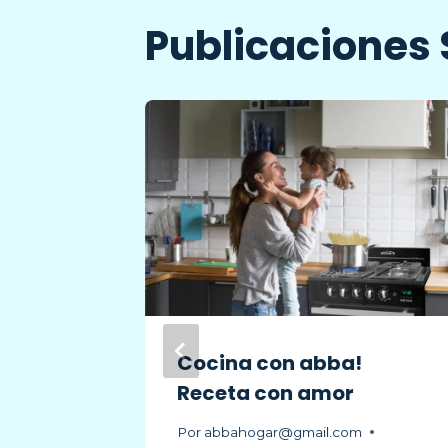
Publicaciones 
n alma
Cocina con abba!
Abba
Receta con amor
as
Por
abbahogar@gmail.com