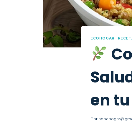
ECOHOGAR
|
RECET
Co
Salud
en t
Por
abbahogar@gma