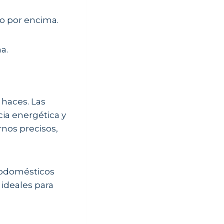
mo por encima.
a.
 haces. Las
ia energética y
rnos precisos,
trodomésticos
 ideales para
.