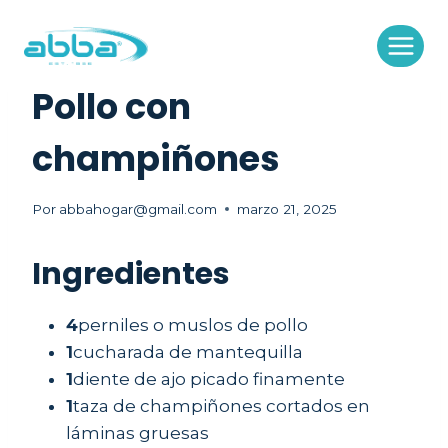
Saltar
al
contenido
RECETAS
Pollo con
champiñones
Por
abbahogar@gmail.com
marzo 21, 2025
Ingredientes
4
perniles o muslos de pollo
1
cucharada de mantequilla
1
diente de ajo picado finamente
1
taza de champiñones cortados en
láminas gruesas