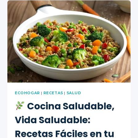
MODERNA:
CÓMO
ABBA
TRANSFORMA
COCINAS
RURALES
EN
ESPACIOS
AUTÉNTICOS
Y
FUNCIONALES
ECOHOGAR
|
RECETAS
|
SALUD
Cocina Saludable,
Vida Saludable:
Recetas Fáciles en tu