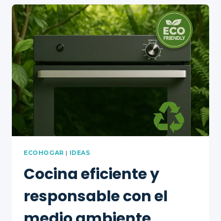
SALUDABLE:
RECETAS
FÁCILES
EN
TU
COCINA
ABBA
ECOHOGAR
|
IDEAS
Cocina eficiente y
responsable con el
medio ambiente