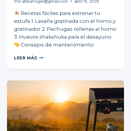
Por
abbahogar@gmail.com
abril 15, 2025
Recetas fáciles para estrenar tu
estufa 1. Lasaña gratinada con el horno y
gratinador 2. Pechugas rellenas al horno
3. Huevos shakshuka para el desayuno
Consejos de mantenimiento
RECETA
LEER MÁS
FÁCIL
CON
TU
ESTUFA
ABBA